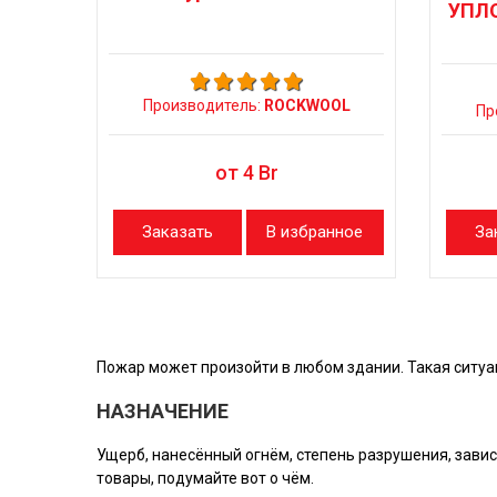
УПЛ
Производитель:
ROCKWOOL
Пр
от
4
Br
Заказать
В избранное
За
Пожар может произойти в любом здании. Такая ситуа
НАЗНАЧЕНИЕ
Ущерб, нанесённый огнём, степень разрушения, зави
товары, подумайте вот о чём.