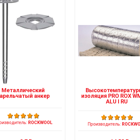
Металлический
Высокотемператур
арельчатый анкер
изоляция PRO ROX W
ALU I RU
оизводитель:
ROCKWOOL
Производитель:
ROCKWO