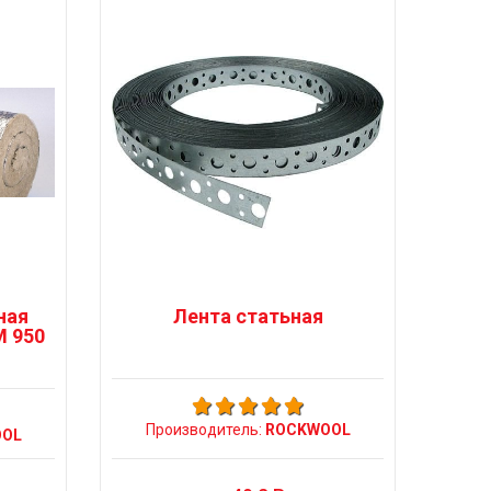
ная
Лента статьная
M 950
Производитель:
ROCKWOOL
OL