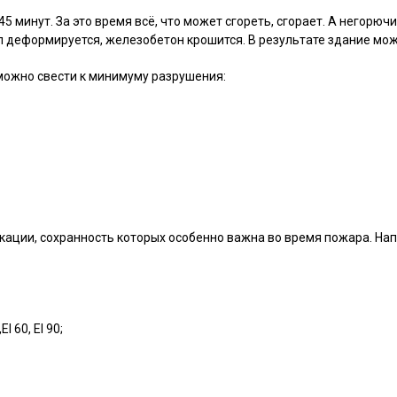
 минут. За это время всё, что может сгореть, сгорает. А негорюч
л деформируется, железобетон крошится. В результате здание мо
 можно свести к минимуму разрушения:
икации, сохранность которых особенно важна во время пожара. Н
 60, EI 90;