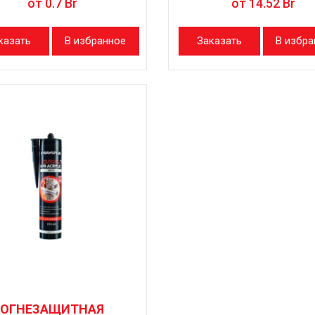
от
0.7
Br
от
14.52
Br
казать
В избранное
Заказать
В избра
ОГНЕЗАЩИТНАЯ