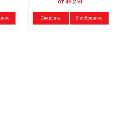
от
49.2
Br
нное
Заказать
В избранное