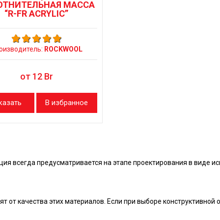
ОТНИТЕЛЬНАЯ МАССА
“R-FR ACRYLIC”
оизводитель:
ROCKWOOL
от
12
Br
казать
В избранное
ция всегда предусматривается на этапе проектирования в виде и
сят от качества этих материалов. Если при выборе конструктивно