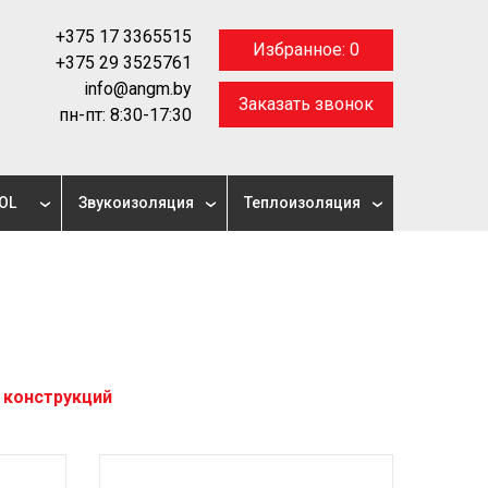
+375 17 3365515
Избранное:
0
+375 29 3525761
info@angm.by
Заказать звонок
пн-пт: 8:30-17:30
OL
Звукоизоляция
Теплоизоляция
 конструкций