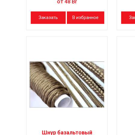
от
48
Br
Заказать
В избранное
За
Шнур базальтовый