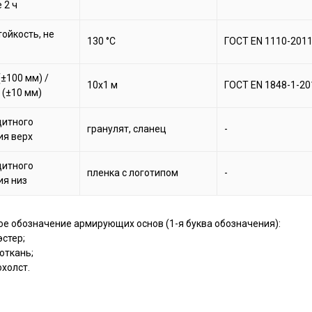
 2 ч
ойкость, не
130 °С
ГОСТ EN 1110-201
±100 мм) /
10х1 м
ГОСТ EN 1848-1-20
 (±10 мм)
щитного
гранулят, сланец
-
ия верх
щитного
пленка с логотипом
-
ия низ
ое обозначение армирующих основ (1-я буква обозначения):
эстер;
лоткань;
охолст.