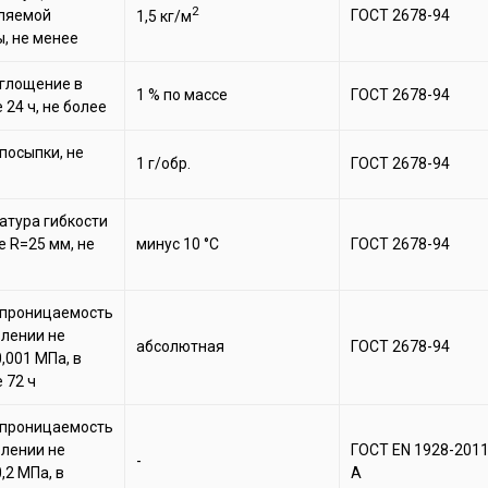
2
ляемой
ГОСТ 2678-94
1,5 кг/м
, не менее
глощение в
1 % по массе
ГОСТ 2678-94
 24 ч, не более
посыпки, не
1 г/обр.
ГОСТ 2678-94
атура гибкости
е R=25 мм, не
минус 10 °С
ГОСТ 2678-94
проницаемость
влении не
абсолютная
ГОСТ 2678-94
,001 МПа, в
 72 ч
проницаемость
влении не
ГОСТ EN 1928-201
-
,2 МПа, в
А