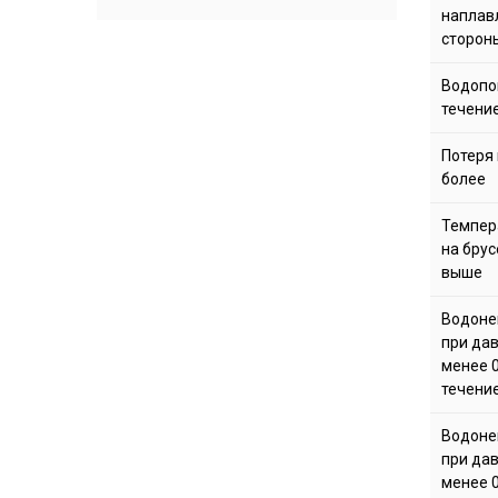
наплав
стороны
Водопо
течение
Потеря 
более
Темпер
на брус
выше
Водоне
при да
менее 0
течение
Водоне
при да
менее 0