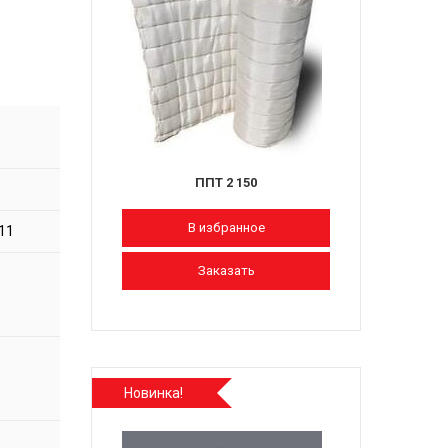
й
ППТ 2 150
В избранное
11
Заказать
1
1
Новинка!