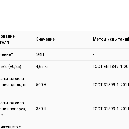
ование
Значение
Метод испытани
теля
чение*
ЭКП
-
 м2, (±0,25)
4,65 кг
ГОСТ EN 1849-1-20
альная сила
ения вдоль, не
500 H
ГОСТ 31899-1-201
альная сила
ения поперек,
350 H
ГОСТ 31899-1-201
ее
вяжущего с