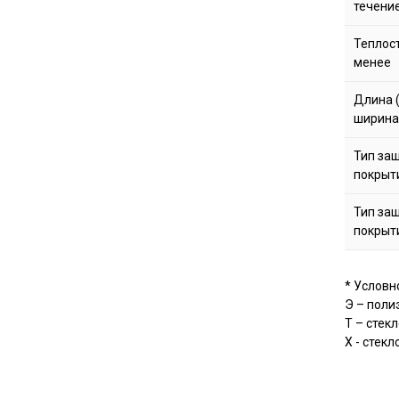
течение
Теплост
менее
Длина (
ширина
Тип за
покрыт
Тип за
покрыт
* Условн
Э – поли
Т – стек
Х - стекл