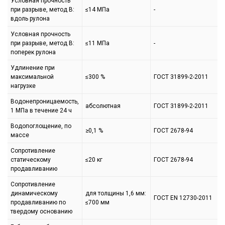
Условная прочность
при разрыве, метод В:
≤14 МПа
-
вдоль рулона
Условная прочность
при разрыве, метод В:
≤11 МПа
-
поперек рулона
Удлинение при
максимальной
≤300 %
ГОСТ 31899-2-2011
нагрузке
Водонепроницаемость,
абсолютная
ГОСТ 31899-2-2011
1 МПа в течение 24 ч
Водопоглощение, по
≥0,1 %
ГОСТ 2678-94
массе
Сопротивление
статическому
≤20 кг
ГОСТ 2678-94
продавливанию
Сопротивление
динамическому
для толщины 1,6 мм:
ГОСТ EN 12730-2011
продавливанию по
≤700 мм
твердому основанию