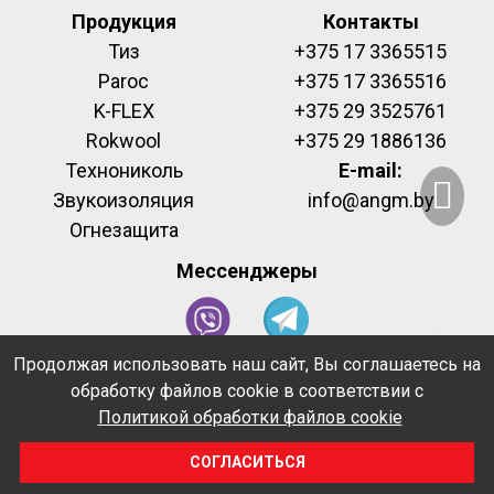
Продукция
Контакты
Тиз
+375 17 3365515
Paroc
+375 17 3365516
K-FLEX
+375 29 3525761
Rokwool
+375 29 1886136
Технониколь
E-mail:
Звукоизоляция
info@angm.by
Огнезащита
Мессенджеры
Продолжая использовать наш сайт, Вы соглашаетесь на
обработку файлов cookie в соответствии с
Создание и продвижение сайта - Berserk Group
Политикой обработки файлов cookie
Политика в отношении обработки cookie
СОГЛАСИТЬСЯ
Политика конфиденциальности